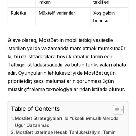
imkanı
təklifləri
Ruletka
Müxtəlif variantlar
Xoş gəldin
bonusu
Əlavə olaraq, MostBet-in mobil tətbiqi vasitəsilə
istənilən yerdə və zamanda mərc etmək mümkündür
ki, bu da istifadəçilərə böyük rahatlıq təmin edir.
Tətbiqin istifadəsi sadədir və bütün funksiyaları əhatə
edir. Oyunçuların təhlükəsizliyi də MostBet üçün
prioritetdir; şəxsi məlumatların qorunması üçün
müasir şifrələmə texnologiyalarından istifadə olunur.
Table of Contents
MostBet Strategiyaları ilə Yüksək Əmsallı Mərcdə
Uğur Qazanmaq
MostBet üzərində Hesab Təhlükəsizliyini Təmin