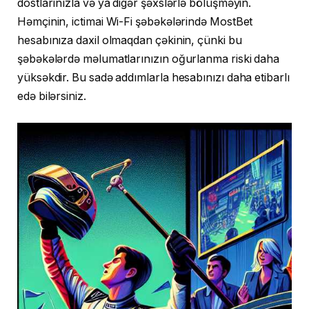
dostlarınızla və ya digər şəxslərlə bölüşməyin.
Həmçinin, ictimai Wi-Fi şəbəkələrində MostBet
hesabınıza daxil olmaqdan çəkinin, çünki bu
şəbəkələrdə məlumatlarınızın oğurlanma riski daha
yüksəkdir. Bu sadə addımlarla hesabınızı daha etibarlı
edə bilərsiniz.