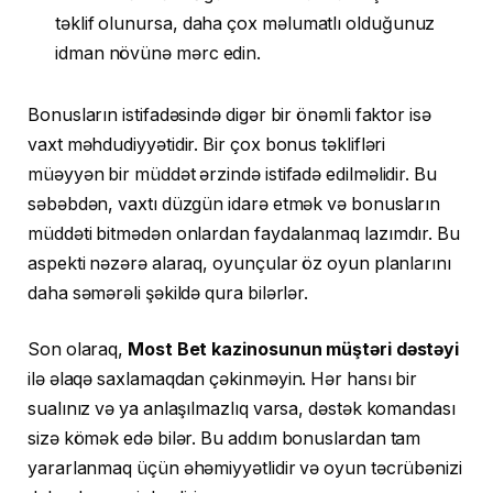
təklif olunursa, daha çox məlumatlı olduğunuz
idman növünə mərc edin.
Bonusların istifadəsində digər bir önəmli faktor isə
vaxt məhdudiyyətidir. Bir çox bonus təklifləri
müəyyən bir müddət ərzində istifadə edilməlidir. Bu
səbəbdən, vaxtı düzgün idarə etmək və bonusların
müddəti bitmədən onlardan faydalanmaq lazımdır. Bu
aspekti nəzərə alaraq, oyunçular öz oyun planlarını
daha səmərəli şəkildə qura bilərlər.
Son olaraq,
Most Bet kazinosunun müştəri dəstəyi
ilə əlaqə saxlamaqdan çəkinməyin. Hər hansı bir
sualınız və ya anlaşılmazlıq varsa, dəstək komandası
sizə kömək edə bilər. Bu addım bonuslardan tam
yararlanmaq üçün əhəmiyyətlidir və oyun təcrübənizi