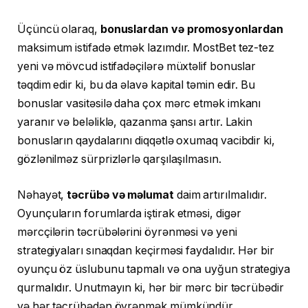
Üçüncü olaraq,
bonuslardan və promosyonlardan
maksimum istifadə etmək lazımdır. MostBet tez-tez
yeni və mövcud istifadəçilərə müxtəlif bonuslar
təqdim edir ki, bu da əlavə kapital təmin edir. Bu
bonuslar vasitəsilə daha çox mərc etmək imkanı
yaranır və beləliklə, qazanma şansı artır. Lakin
bonusların qaydalarını diqqətlə oxumaq vacibdir ki,
gözlənilməz sürprizlərlə qarşılaşılmasın.
Nəhayət,
təcrübə və məlumat
daim artırılmalıdır.
Oyunçuların forumlarda iştirak etməsi, digər
mərcçilərin təcrübələrini öyrənməsi və yeni
strategiyaları sınaqdan keçirməsi faydalıdır. Hər bir
oyunçu öz üslubunu tapmalı və ona uyğun strategiya
qurmalıdır. Unutmayın ki, hər bir mərc bir təcrübədir
və hər təcrübədən öyrənmək mümkündür.