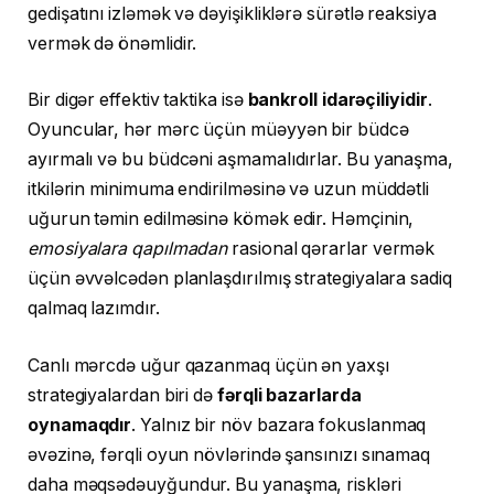
gedişatını izləmək və dəyişikliklərə sürətlə reaksiya
vermək də önəmlidir.
Bir digər effektiv taktika isə
bankroll idarəçiliyidir
.
Oyuncular, hər mərc üçün müəyyən bir büdcə
ayırmalı və bu büdcəni aşmamalıdırlar. Bu yanaşma,
itkilərin minimuma endirilməsinə və uzun müddətli
uğurun təmin edilməsinə kömək edir. Həmçinin,
emosiyalara qapılmadan
rasional qərarlar vermək
üçün əvvəlcədən planlaşdırılmış strategiyalara sadiq
qalmaq lazımdır.
Canlı mərcdə uğur qazanmaq üçün ən yaxşı
strategiyalardan biri də
fərqli bazarlarda
oynamaqdır
. Yalnız bir növ bazara fokuslanmaq
əvəzinə, fərqli oyun növlərində şansınızı sınamaq
daha məqsədəuyğundur. Bu yanaşma, riskləri