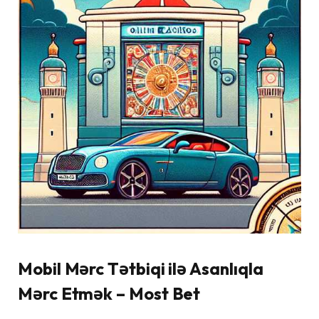
Mobil Mərc Tətbiqi ilə Asanlıqla
Mərc Etmək – Most Bet