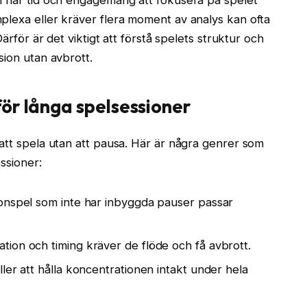
n har tid och engagemang att fokusera på spelet
plexa eller kräver flera moment av analys kan ofta
Därför är det viktigt att förstå spelets struktur och
sion utan avbrott.
ör långa spelsessioner
att spela utan att pausa. Här är några genrer som
ssioner:
onspel som inte har inbyggda pauser passar
ion och timing kräver de flöde och få avbrott.
ler att hålla koncentrationen intakt under hela