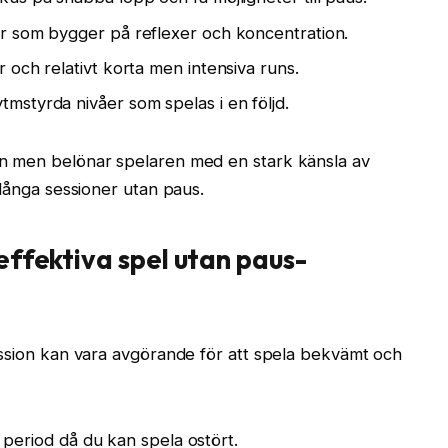
r som bygger på reflexer och koncentration.
och relativt korta men intensiva runs.
mstyrda nivåer som spelas i en följd.
n men belönar spelaren med en stark känsla av
 långa sessioner utan paus.
effektiva spel utan paus-
ession kan vara avgörande för att spela bekvämt och
e period då du kan spela ostört.