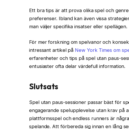
Ett bra tips är att prova olika spel och genr
preferenser. Ibland kan även vissa strategi
man väljer specifika insatser eller spellägen.
För mer forskning om spelvanor och konsekv
intressant artikel på
New York Times om spe
erfarenheter och tips på spel utan paus-se
entusiaster ofta delar värdefull information.
Slutsats
Spel utan paus-sessioner passar bäst för spe
engagerande spelupplevelse utan krav på avb
plattformsspel och endless runners är några
spelande. Att förbereda sig innan en lång se