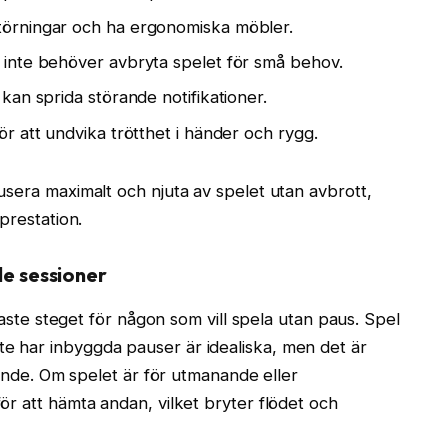
örningar och ha ergonomiska möbler.
 inte behöver avbryta spelet för små behov.
kan sprida störande notifikationer.
r att undvika trötthet i händer och rygg.
usera maximalt och njuta av spelet utan avbrott,
prestation.
de sessioner
gaste steget för någon som vill spela utan paus. Spel
 har inbyggda pauser är idealiska, men det är
rande. Om spelet är för utmanande eller
r att hämta andan, vilket bryter flödet och