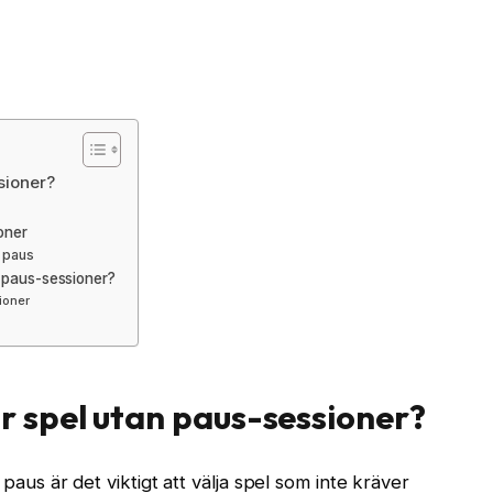
sioner?
oner
n paus
n paus-sessioner?
ioner
ör spel utan paus-sessioner?
 paus är det viktigt att välja spel som inte kräver