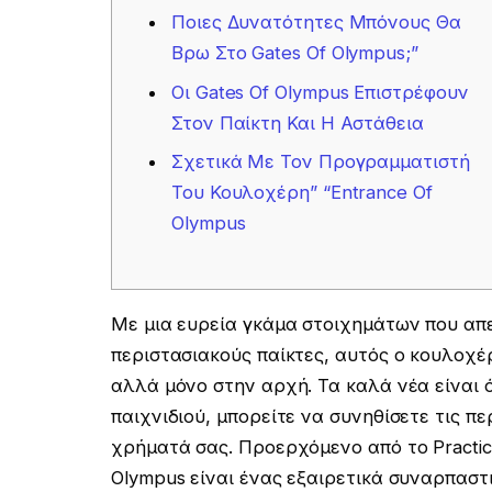
Ποιες Δυνατότητες Μπόνους Θα
Βρω Στο Gates Of Olympus;”
Οι Gates Of Olympus Επιστρέφουν
Στον Παίκτη Και Η Αστάθεια
Σχετικά Με Τον Προγραμματιστή
Του Κουλοχέρη” “Entrance Of
Olympus
Με μια ευρεία γκάμα στοιχημάτων που απε
περιστασιακούς παίκτες, αυτός ο κουλοχέρ
αλλά μόνο στην αρχή. Τα καλά νέα είναι ό
παιχνιδιού, μπορείτε να συνηθίσετε τις π
χρήματά σας. Προερχόμενο από το Practical
Olympus είναι ένας εξαιρετικά συναρπαστ