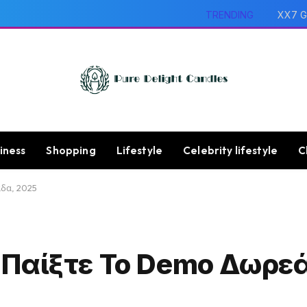
TRENDING
XX7 G
iness
Shopping
Lifestyle
Celebrity lifestyle
C
άδα, 2025
 Παίξτε Το Demo Δωρεά