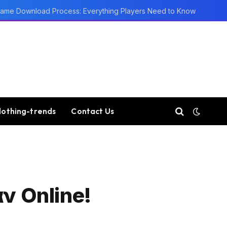
ame Download Process: Everything Players Need to Know
lothing-trends
Contact Us
ν Online!