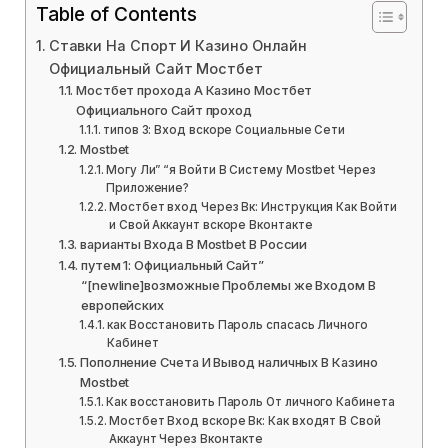
Table of Contents
Ставки На Спорт И Казино Онлайн
Официальный Сайт Мостбет
Мостбет прохода А Казино Мостбет
Официального Сайт проход
типов 3: Вход вскоре Социальные Сети
Mostbet
Могу Ли” “я Войти В Систему Mostbet Через
Приложение?
Мостбет вход Через Вк: Инструкция Как Войти
и Свой Аккаунт вскоре Вконтакте
варианты Входа В Mostbet В России
путем 1: Официальный Сайт”
“[newline]возможные Проблемы же Входом В
европейских
как Восстановить Пароль спасась Личного
Кабинет
Пополнение Счета И Вывод наличных В Казино
Mostbet
Как восстановить Пароль От личного Кабинета
Мостбет Вход вскоре Вк: Как входят В Свой
Аккаунт Через Вконтакте