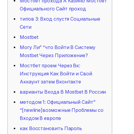
Мостбет прохода А Казино Мостбет
Официального Сайт проход
типов 3: Вход спустя Социальные
Сети
Mostbet
Могу Ли” “что Войти В Систему
Mostbet Через Приложение?
Мостбет проем Через Вк:
Инструкция Как Войти и Свой
Аккаунт затем Вконтакте
варианты Входа В Mostbet В России
методом 1: Официальный Сайт”
“[newline]возможные Проблемы со
Входом В европе
как Восстановить Пароль