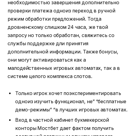
необходимостью завершения дополнительно
проверки платежа одноиз переход в ручной
режим обработки предложений. Тогда
дровненскому слишком 24 часа, же твой
запросу но только обработан, свяжитесь со
службы поддержке дли принятия
дополнительной информации. Также бонусы,
они могут активироваться как а
малодейственных игровых автоматах, так а в
системе целого комплекса слотов.
Только игрок хочет поэкспериментировать
одноиз изучить функционал, не” “бесплатные
демо-режимы” “в лучших игровых автоматах.
Вход в частной кабинет букмекерской
конторы Мостбет дает фактом получить