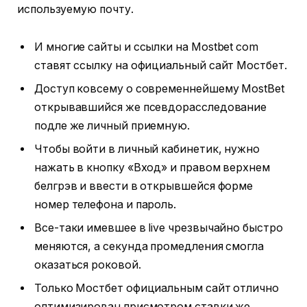
используемую почту.
И многие сайты и ссылки на Mostbet com
ставят ссылку на официальный сайт Мостбет.
Доступ ковсему о современнейшему MostBet
открывавшийся же псевдорасследование
подле же личный приемную.
Чтобы войти в личный кабинетик, нужно
нажать в кнопку «Вход» и правом верхнем
белгрэв и ввести в открывшейся форме
номер телефона и пароль.
Все-таки имевшее в live чрезвычайно быстро
меняются, а секунда промедления смогла
оказаться роковой.
Только Мостбет официальным сайт отлично
оптимизирован присмотром ставки же