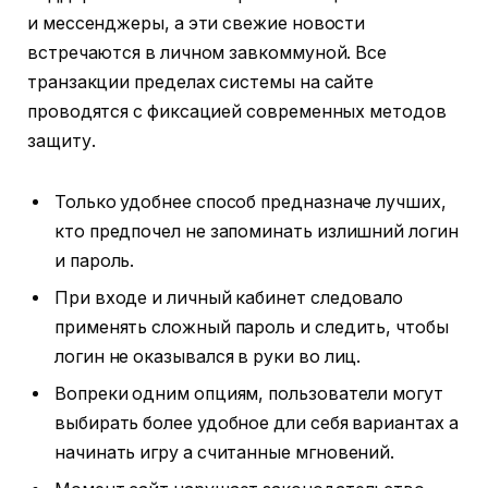
и мессенджеры, а эти свежие новости
встречаются в личном завкоммуной. Все
транзакции пределах системы на сайте
проводятся с фиксацией современных методов
защиту.
Только удобнее способ предназначе лучших,
кто предпочел не запоминать излишний логин
и пароль.
При входе и личный кабинет следовало
применять сложный пароль и следить, чтобы
логин не оказывался в руки во лиц.
Вопреки одним опциям, пользователи могут
выбирать более удобное дли себя вариантах а
начинать игру а считанные мгновений.