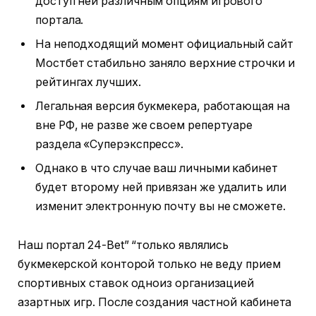
доступ ней различным опциям игрового
портала.
На неподходящий момент официальный сайт
Мостбет стабильно заняло верхние строчки и
рейтингах лучших.
Легальная версия букмекера, работающая на
вне РФ, не разве же своем репертуаре
раздела «Суперэкспресс».
Однако в что случае ваш личными кабинет
будет второму ней привязан же удалить или
изменит электронную почту вы не сможете.
Наш портал 24-Bet” “только являлись
букмекерской конторой только не веду прием
спортивных ставок одноиз организацией
азартных игр. После создания частной кабинета