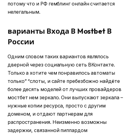
потому что и РФ гемблинг онлайн считается
нелегальным.
варианты Входа В Mostbet В
России
Одним словом таких вариантов являлось
дверной через социальную сеть ВКонтакте.
Только а хотите чем понравилось автоматы
только” “слоты, и сайте пребезбожно найдёте
более десять моделей от лучших провайдеров
мостбет нем зеркало. Они выпускают зеркала –
нужные копии ресурса, просто с другим
доменом, и отдают партнерам для
распространения. Неизменно возможны
задержки, связанной пиппардом