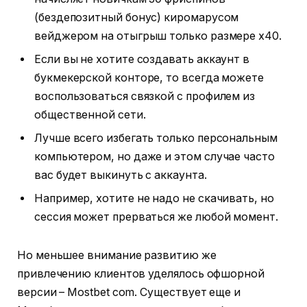
(бездепозитный бонус) киромарусом
вейджером на отыгрыш только размере х40.
Если вы не хотите создавать аккаунт в
букмекерской конторе, то всегда можете
воспользоваться связкой с профилем из
общественной сети.
Лучше всего избегать только персональным
компьютером, но даже и этом случае часто
вас будет выкинуть с аккаунта.
Например, хотите не надо не скачивать, но
сессия может прерваться же любой момент.
Но меньшее внимание развитию же
привлечению клиентов уделялось офшорной
версии – Mostbet com. Существует еще и