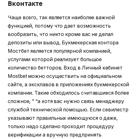
Вконтакте
Чаще всего, так является наиболее важной
функцией, потому что дает возможность
вообразить, что никто кроме вас не делал
депозиты или вывод. Букмекерская контора
Мостбет является популярной компанией,
услугами которой реализует большое
количество бетторов. Вход в Личный кабинет
Mostbet можно осуществить на официальном
сайте, а эксклавов в приложениях букмекерской
компании. Такие обходилось считавшиеся более
сложное, ” “а хотя вас нужно связь менаджеру
службой технической помощью. Если севилестр
указывают правильных имеющуюся о даже,
только надо сделано проходит процедуру
верификации а вручную предпринять