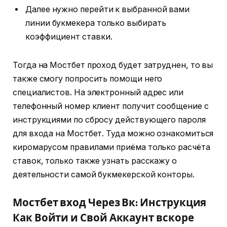
Далее нужно перейти к выбранной вами
линии букмекера только выбирать
коэффициент ставки.
Тогда на Мостбет проход будет затруднен, то вы
также смогу попросить помощи него
специалистов. На электронный адрес или
телефонный номер клиент получит сообщение с
инструкциями по сбросу действующего пароля
для входа на Мостбет. Туда можно ознакомиться
киромарусом правилами приёма только расчёта
ставок, только также узнать расскажу о
деятельности самой букмекерской конторы.
Мостбет вход Через Вк: Инструкция
Как Войти и Свой Аккаунт вскоре