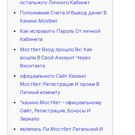
остального Личного Кабинет
Пополнение Счета И Вывод денег В
Казино Mostbet
Как исправить Пароль От личной
Кабинета
Мостбет Вход прошло Вк: Как
вошли В Свой Аккаунт Через
Вконтакте
официального Сайт Казино
Мостбет: Регистрация И проем В
Личный комнату
“казино Мостбет – официальному
Сайт, Регистрация, Бонусы И
Зеркало
являлись Ли Мостбет Легальной И