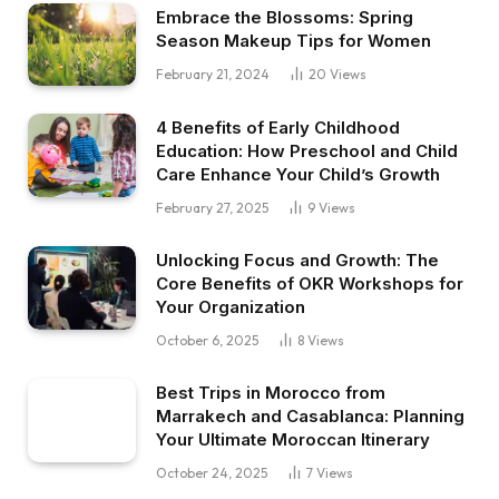
Embrace the Blossoms: Spring
Season Makeup Tips for Women
February 21, 2024
20
Views
4 Benefits of Early Childhood
Education: How Preschool and Child
Care Enhance Your Child’s Growth
February 27, 2025
9
Views
Unlocking Focus and Growth: The
Core Benefits of OKR Workshops for
Your Organization
October 6, 2025
8
Views
Best Trips in Morocco from
Marrakech and Casablanca: Planning
Your Ultimate Moroccan Itinerary
October 24, 2025
7
Views