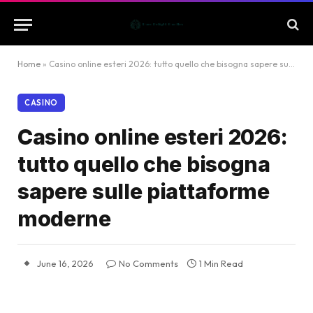
Home
»
Casino online esteri 2026: tutto quello che bisogna sapere sulle piattaforme moderne
CASINO
Casino online esteri 2026:
tutto quello che bisogna
sapere sulle piattaforme
moderne
June 16, 2026
No Comments
1 Min Read