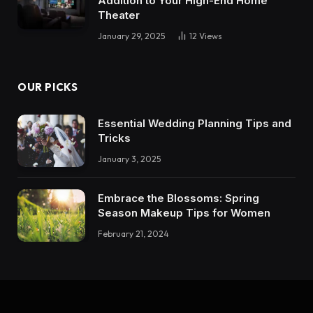
Addition to Your High-End Home
Theater
January 29, 2025
12
Views
OUR PICKS
Essential Wedding Planning Tips and
Tricks
January 3, 2025
Embrace the Blossoms: Spring
Season Makeup Tips for Women
February 21, 2024