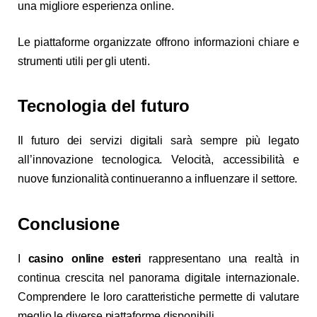
una migliore esperienza online.
Le piattaforme organizzate offrono informazioni chiare e
strumenti utili per gli utenti.
Tecnologia del futuro
Il futuro dei servizi digitali sarà sempre più legato
all’innovazione tecnologica. Velocità, accessibilità e
nuove funzionalità continueranno a influenzare il settore.
Conclusione
I
casino online esteri
rappresentano una realtà in
continua crescita nel panorama digitale internazionale.
Comprendere le loro caratteristiche permette di valutare
meglio le diverse piattaforme disponibili.